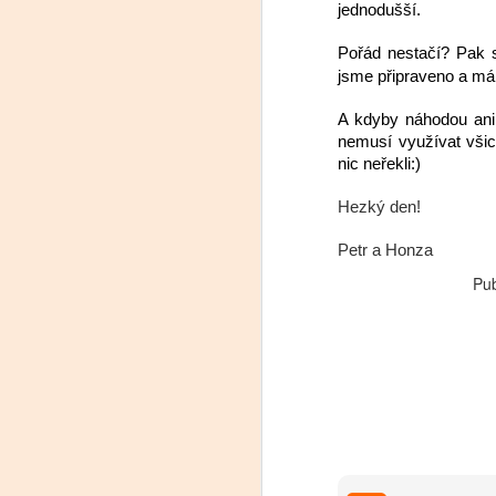
jednodušší.
Pořád nestačí? Pak s
jsme připraveno a mám
A kdyby náhodou ani
nemusí využívat všic
nic neřekli:)
Hezký den!
Petr a Honza
Pub