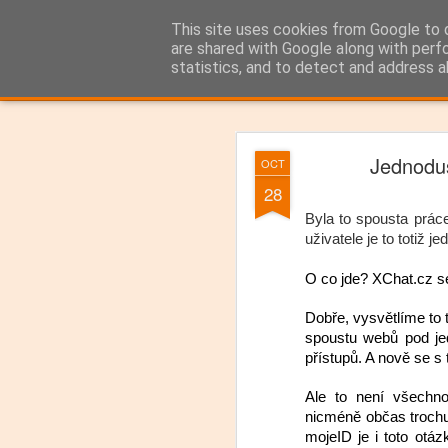
IKSČET, ze zákulísí XChat.cz
This site uses cookies from Google to d
are shared with Google along with perf
statistics, and to detect and address a
Klasické
Otáčecí Náhledy
Magazín
Mozaika
Postranní Panel
Jednoduš
OCT
DEC
28
22
Krásné Ván
Byla to spousta práce
uživatele je to totiž 
O co jde? XChat.cz se
Dobře, vysvětlíme to 
spoustu webů pod je
přístupů. A nově se s
Ale to není všechno
nicméně občas trochu 
mojeID je i toto otáz