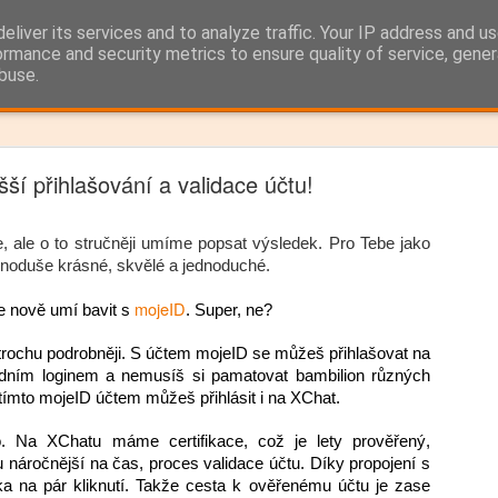
eliver its services and to analyze traffic. Your IP address and u
ormance and security metrics to ensure quality of service, gene
buse.
Snímek
Časový Blok
ší přihlašování a validace účtu!
PF2026
oce a hodně štěstí v roce 2026
, ale o to stručněji umíme popsat výsledek. Pro Tebe jako 
jednoduše krásné, skvělé a jednoduché. 
mojeID
 nově umí bavit s 
. Super, ne? 
trochu podrobněji. S účtem mojeID se můžeš přihlašovat na 
dním loginem a nemusíš si pamatovat bambilion různých 
 tímto mojeID účtem můžeš přihlásit i na XChat. 
. Na XChatu máme certifikace, což je lety prověřený, 
náročnější na čas, proces validace účtu. Díky propojení s 
ka na pár kliknutí. Takže cesta k ověřenému účtu je zase 