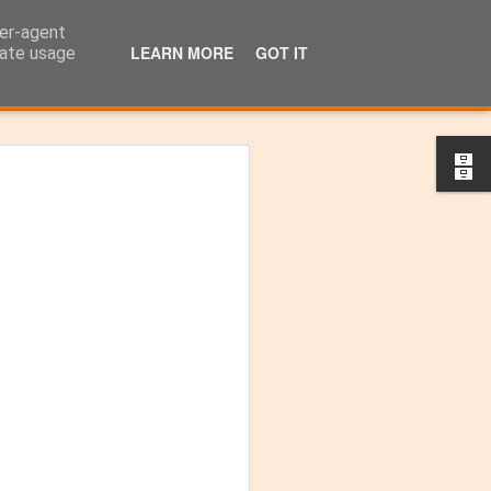
ser-agent
LEARN MORE
GOT IT
rate usage