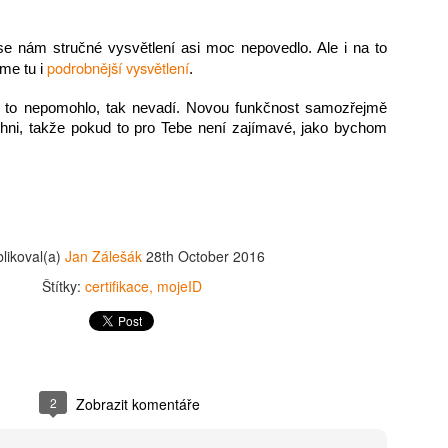
e nám stručné vysvětlení asi moc nepovedlo. Ale i na to 
podrobnější vysvětlení
e tu i 
.
 to nepomohlo, tak nevadí. Novou funkčnost samozřejmě 
hni, takže pokud to pro Tebe není zajímavé, jako bychom 
Všem uživatelům přejeme klidné a pohodové vánoční svátky
a hodně štěstí, klidu a úspěchů v novém roce 2026.
likoval(a)
Jan Zálešák
28th October 2016
Publikoval(a)
Jan Zálešák
22nd December 2025
Štítky:
certifikace
mojeID
0
Přidat komentář
2
Zobrazit komentáře