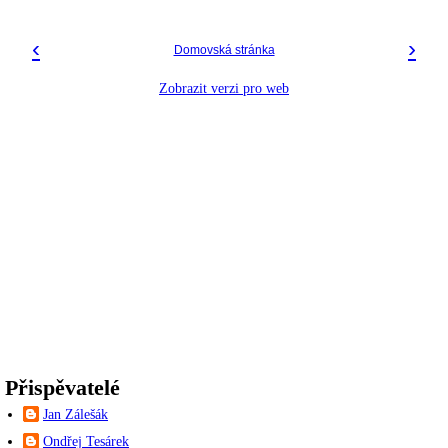
‹
›
Domovská stránka
Zobrazit verzi pro web
Přispěvatelé
Jan Zálešák
Ondřej Tesárek